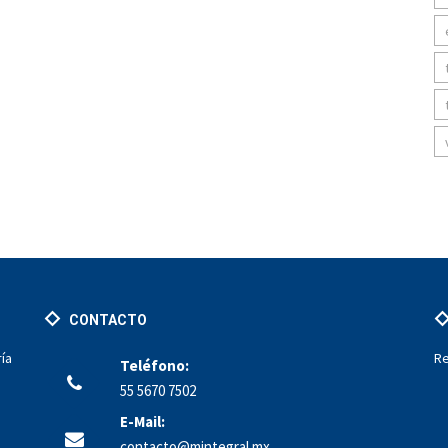
CONTACTO
ía
Re
Teléfono:
o
55 5670 7502
E-Mail:
contacto@mintegral.mx