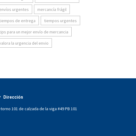
envíos urgentes
mercancía frágil
tiempos de entrega
tiempos urgentes
tips para un mejor envío de mercancia
valora la urgencia del envio
Dirección
torno 101 de calzada de la viga #49 PB 101