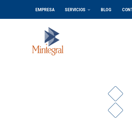
EMPRESA
SERVICIOS
BLOG
CON
NOSOTROS
CONTAC
Somos una empresa especializada en
T
envíos de paquetería ligera y
5
documentación, ya sea en el sector
E
empresarial o doméstico con
c
cobertura nacional. Nuestro servicio
es seguro, rápido y eficiente
cubriendo las necesidades y