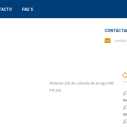
TACTO
FAQ´S
CONTÁCTA
contac
FOOTER BOTTOM
TO
Dirección
Retorno 101 de calzada de la viga #49
eléfono:
PB 101
5 5670 7502
¿C
me
-Mail:
¿C
ontacto@mintegral.mx
e
¿C